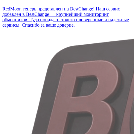
RedMoon теперь представлен на BestChange!
Наш сервис
добавлен в BestChange — крупнейший мониторинг
обменников. Туда попадают только проверенные и надежные
сервисы. Спасибо за ваше доверие.