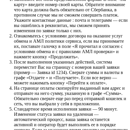
карту» введите номер своей карты. Обратите внимание
что карта должна быть обязательно от Сбербанка, в
противном случае мы не сможем совершить платеж.
Укажите контактные данные : почта и телеграмм — если
вы ошиблись в реквизитах, мы сможем принять
изменения по заявке только с них.
Ознакомьтесь с условиями договора на оказание услуг
обмена и АМЛ политики сервиса, если вы принимаете
их, поставьте галочку в поле «Я прочитал и согласен с
условиями обмена и с правилами АМЛ проверки» и
нажмите кнопку «Продолжить».
После выполнения указанных действий, система
переместит Вас на страницу с номеров вашей заявки
(пример — Заявка id 1234). Сверьте суммы и валюты в
графе «Отдаете » и «Получаете». Если все верно —
можете нажимать кнопку «Перейти к оплате».
На странице оплаты скопируйте выданный вам адрес и
отправьте на него сумму, указанную в графе «Сумма».
Обязательно сверьте еще раз перед отправкой кошелек и
сеть, что вы выбрали у себя в приложении.
Стандартное время исполнения заявки — 90 минут.
Изменение статуса заявки на удаленная —
автоматический процесс, ваша заявка останется
активной и оператор будет выполнять ее в порядке
очереди. Если за указанное время средства не поступили