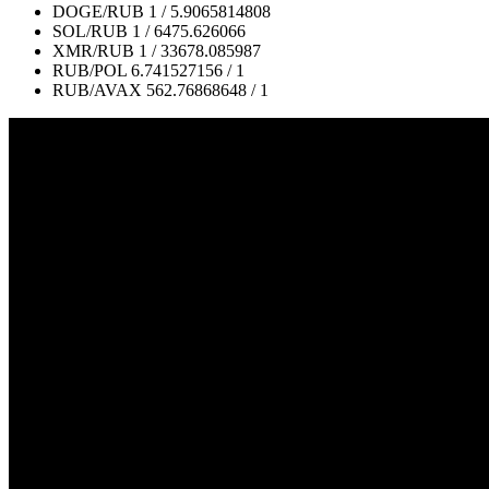
DOGE/RUB
1 / 5.9065814808
SOL/RUB
1 / 6475.626066
XMR/RUB
1 / 33678.085987
RUB/POL
6.741527156 / 1
RUB/AVAX
562.76868648 / 1