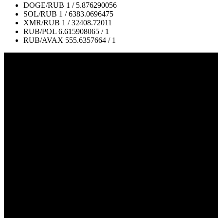
DOGE/RUB
1 / 5.876290056
SOL/RUB
1 / 6383.0696475
XMR/RUB
1 / 32408.72011
RUB/POL
6.615908065 / 1
RUB/AVAX
555.6357664 / 1