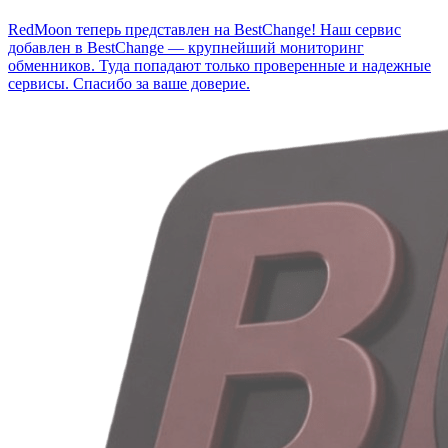
RedMoon теперь представлен на BestChange!
Наш сервис
добавлен в BestChange — крупнейший мониторинг
обменников. Туда попадают только проверенные и надежные
сервисы. Спасибо за ваше доверие.