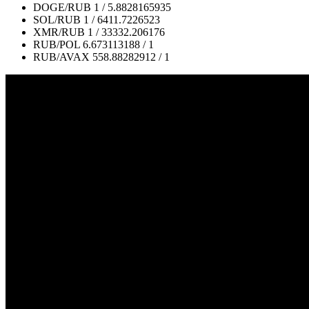
DOGE/RUB
1 / 5.8828165935
SOL/RUB
1 / 6411.7226523
XMR/RUB
1 / 33332.206176
RUB/POL
6.673113188 / 1
RUB/AVAX
558.88282912 / 1