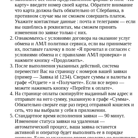
карту» введите номер своей карты. Обратите внимание
что карта должна быть обязательно от Сбербанка, в
противном случае мы не сможем совершить платеж.
Укажите контактные данные : почта и телеграмм — если
вы ошиблись в реквизитах, мы сможем принять
изменения по заявке только с них.
Ознакомьтесь с условиями договора на оказание услуг
обмена и АМЛ политики сервиса, если вы принимаете
их, поставьте галочку в поле «Я прочитал и согласен с
условиями обмена и с правилами АМЛ проверки» и
нажмите кнопку «Продолжить».
После выполнения указанных действий, система
переместит Вас на страницу с номеров вашей заявки
(пример — Заявка id 1234). Сверьте суммы и валюты в
графе «Отдаете » и «Получаете». Если все верно —
можете нажимать кнопку «Перейти к оплате».
На странице оплаты скопируйте выданный вам адрес и
отправьте на него сумму, указанную в графе «Сумма».
Обязательно сверьте еще раз перед отправкой кошелек и
сеть, что вы выбрали у себя в приложении.
Стандартное время исполнения заявки — 90 минут.
Изменение статуса заявки на удаленная —
автоматический процесс, ваша заявка останется
активной и оператор будет выполнять ее в порядке
очереди. Если за указанное время средства не поступили