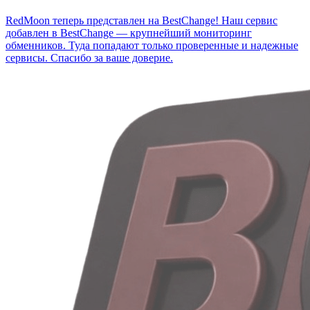
RedMoon теперь представлен на BestChange!
Наш сервис
добавлен в BestChange — крупнейший мониторинг
обменников. Туда попадают только проверенные и надежные
сервисы. Спасибо за ваше доверие.