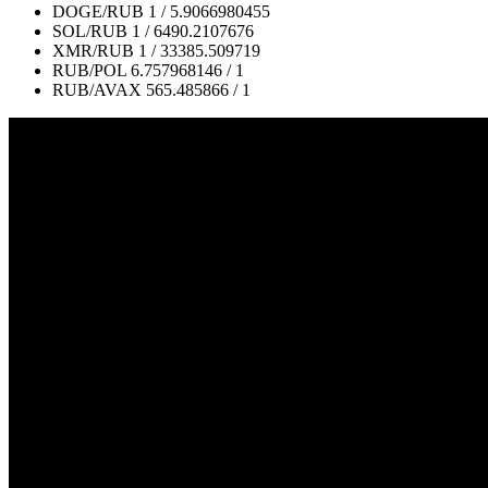
DOGE/RUB
1 / 5.9066980455
SOL/RUB
1 / 6490.2107676
XMR/RUB
1 / 33385.509719
RUB/POL
6.757968146 / 1
RUB/AVAX
565.485866 / 1