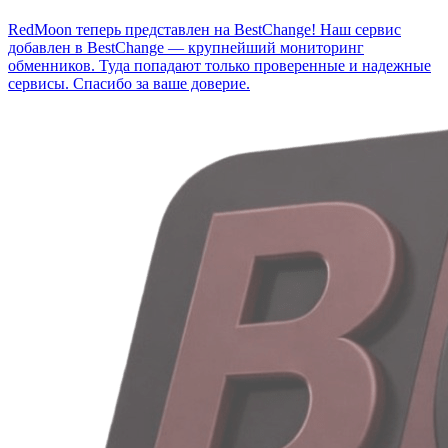
RedMoon теперь представлен на BestChange!
Наш сервис
добавлен в BestChange — крупнейший мониторинг
обменников. Туда попадают только проверенные и надежные
сервисы. Спасибо за ваше доверие.