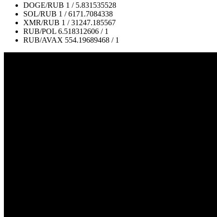
DOGE/RUB
1 / 5.831535528
SOL/RUB
1 / 6171.7084338
XMR/RUB
1 / 31247.185567
RUB/POL
6.518312606 / 1
RUB/AVAX
554.19689468 / 1