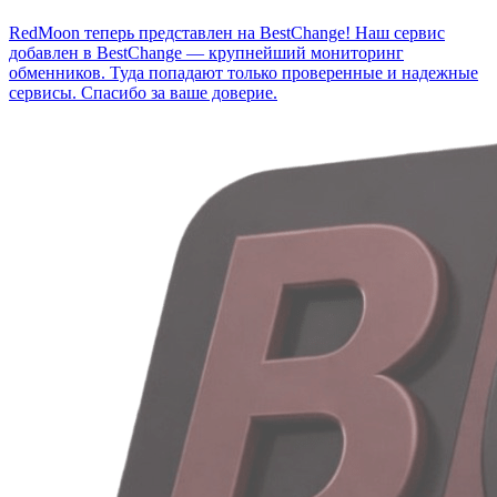
RedMoon теперь представлен на BestChange!
Наш сервис
добавлен в BestChange — крупнейший мониторинг
обменников. Туда попадают только проверенные и надежные
сервисы. Спасибо за ваше доверие.