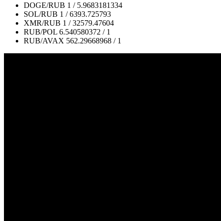
DOGE/RUB
1 / 5.9683181334
SOL/RUB
1 / 6393.725793
XMR/RUB
1 / 32579.47604
RUB/POL
6.540580372 / 1
RUB/AVAX
562.29668968 / 1