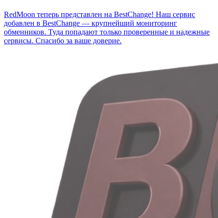
RedMoon теперь представлен на BestChange!
Наш сервис
добавлен в BestChange — крупнейший мониторинг
обменников. Туда попадают только проверенные и надежные
сервисы. Спасибо за ваше доверие.