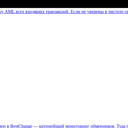
 AML всех входящих транзакций. Если не уверены в чистоте св
лен в BestChange — крупнейший мониторинг обменников. Туда п